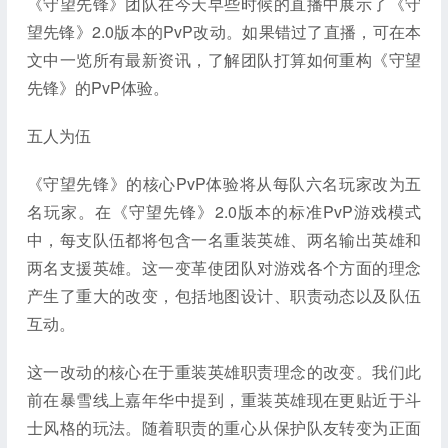
《守望先锋》团队在今天早些时候的直播中展示了《守
望先锋》2.0版本的PvP改动。如果错过了直播，可在本
文中一览所有最新资讯，了解团队打算如何重构《守望
先锋》的PvP体验。
五人为伍
《守望先锋》的核心PvP体验将从每队六名玩家改为五
名玩家。在《守望先锋》2.0版本的标准PvP游戏模式
中，每支队伍都将包含一名重装英雄、两名输出英雄和
两名支援英雄。这一变革使团队对游戏各个方面的理念
产生了重大的改变，包括地图设计、职责动态以及队伍
互动。
这一改动的核心在于重装英雄职责理念的改变。我们此
前在暴雪线上嘉年华中提到，重装英雄现在更贴近于斗
士风格的玩法。随着职责的重心从保护队友转变为正面