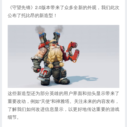
《守望先锋》2.0版本带来了众多全新的外观，我们此次
公布了托比昂的新造型！
这些新造型还为部分英雄的用户界面和抬头显示带来了
重要改动，例如“天使”和禅雅塔。关注未来的内容发布，
了解我们如何改进信息显示，以更好地传达重要的游戏
细节。