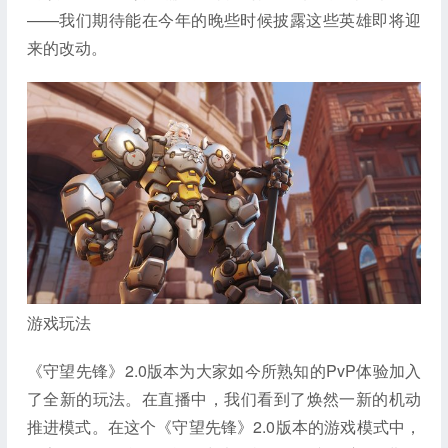
——我们期待能在今年的晚些时候披露这些英雄即将迎
来的改动。
游戏玩法
《守望先锋》2.0版本为大家如今所熟知的PvP体验加入
了全新的玩法。在直播中，我们看到了焕然一新的机动
推进模式。在这个《守望先锋》2.0版本的游戏模式中，